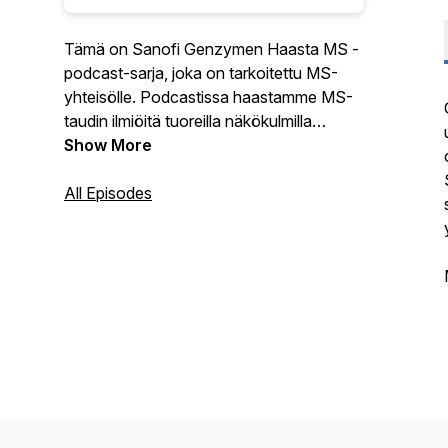
Tämä on Sanofi Genzymen Haasta MS -
podcast-sarja, joka on tarkoitettu MS-
yhteisölle. Podcastissa haastamme MS-
taudin ilmiöitä tuoreilla näkökulmilla
paremman arjen saavuttamiseksi.
Show More
Ajankohtaisista aiheista on
keskustelemassa vaihtuvia MS-yhteisön
All Episodes
jäseniä. Löydät podcastimme uudet
jaksot MS-opas sivujen lisäksi myös
Spotifystä, iTunesista ja Buzzsproutista.
MAT-FI-2000128-1.0-07/2020