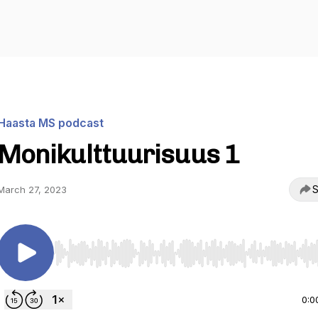
Haasta MS podcast
Monikulttuurisuus 1
S
March 27, 2023
Use Left/Right to seek, Home/End to jump to start o
0:0