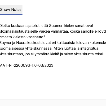
Show Notes
Oletko koskaan ajatellut, että Suomen kielen sanat ovat
ulkomaalaistaustaiselle vaikea ymmärtää, koska sanoille ei löy
omasta kielestä vastinetta?
Saynur ja Nuura keskustelevat eri kulttuurista tulevan kokemuk
suomalaisessa yhteiskunnassa. Miten luottaa ja integroitua
yhteiskuntaan, jos ei ymmärrä kieltä ja miten yhteiskunta toimii.
MAT-FI-2200696-1.0-03/2023