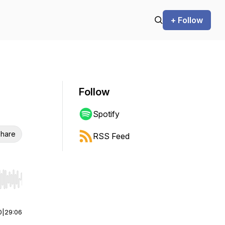
+ Follow
Follow
Spotify
hare
RSS Feed
r end. Hold shift to jump forward or backward.
0
|
29:06