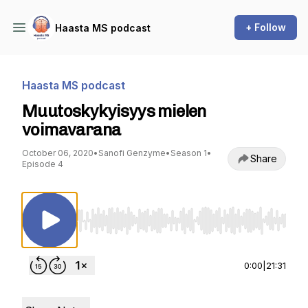
+ Follow
Haasta MS podcast
Haasta MS podcast
Muutoskykyisyys mielen
voimavarana
October 06, 2020
•
Sanofi Genzyme
•
Season 1
•
Share
Episode 4
Use Left/Right to seek, Home/End to jump to st
0:00
|
21:31